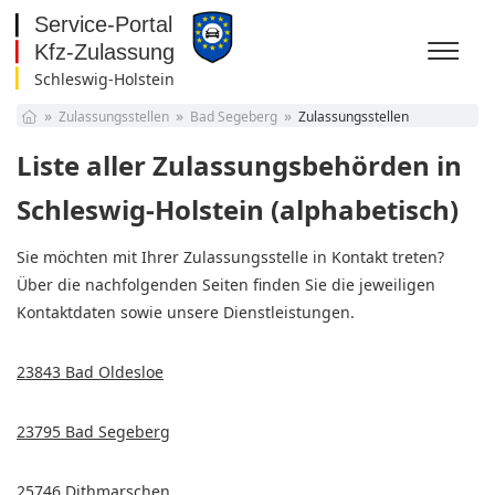
Schleswig-Holstein
Baden-Württemberg
Zulassungsstellen
Bad Segeberg
Zulassungsstellen
Bayern
Berlin
Liste aller Zulassungsbehörden in
Brandenburg
Bremen
Schleswig-Holstein (alphabetisch)
Hamburg
Hessen
Sie möchten mit Ihrer Zulassungsstelle in Kontakt treten?
Mecklenburg-
Über die nachfolgenden Seiten finden Sie die jeweiligen
Vorpommern
Niedersachsen
Kontaktdaten sowie unsere Dienstleistungen.
Nordrhein-Westfalen
Rheinland-Pfalz
Saarland
23843 Bad Oldesloe
Sachsen
Sachsen-Anhalt
23795 Bad Segeberg
Schleswig-Holstein
Thüringen
25746 Dithmarschen